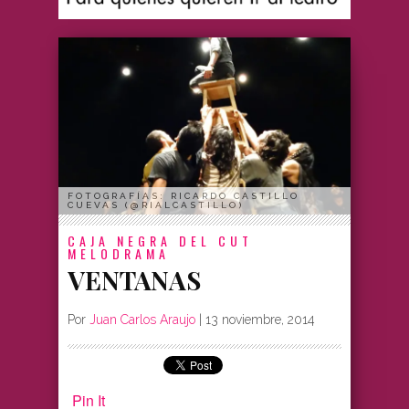
FOTOGRAFÍAS: RICARDO CASTILLO
CUEVAS (@RIALCASTILLO)
CAJA NEGRA DEL CUT
MELODRAMA
VENTANAS
Por
Juan Carlos Araujo
|
13 noviembre, 2014
Pin It