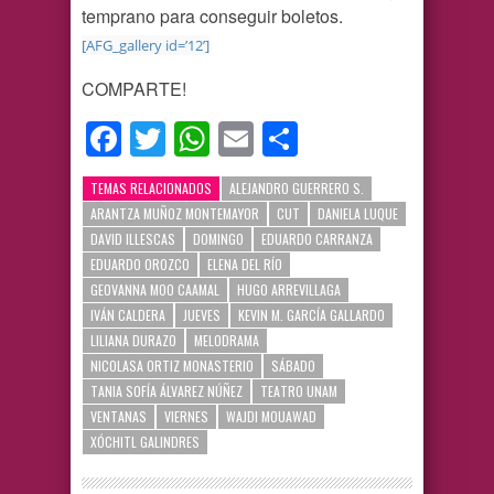
temprano para conseguir boletos.
[AFG_gallery id=’12’]
COMPARTE!
Facebook
Twitter
WhatsApp
Email
Compartir
TEMAS RELACIONADOS
ALEJANDRO GUERRERO S.
ARANTZA MUÑOZ MONTEMAYOR
CUT
DANIELA LUQUE
DAVID ILLESCAS
DOMINGO
EDUARDO CARRANZA
EDUARDO OROZCO
ELENA DEL RÍO
GEOVANNA MOO CAAMAL
HUGO ARREVILLAGA
IVÁN CALDERA
JUEVES
KEVIN M. GARCÍA GALLARDO
LILIANA DURAZO
MELODRAMA
NICOLASA ORTIZ MONASTERIO
SÁBADO
TANIA SOFÍA ÁLVAREZ NÚÑEZ
TEATRO UNAM
VENTANAS
VIERNES
WAJDI MOUAWAD
XÓCHITL GALINDRES