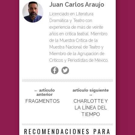
Juan Carlos Araujo
Licenciado en Literatura
Dramática y Teatro con
experiencia de más de veinte
años en crítica teatral. Miembro
de la Muestra Crítica de la
Muestra Nacional de Teatro y
Miembro de la Agrupación de
Críticos y Periodistas de México.
← artículo
artículo siguiente
anterior
→
FRAGMENTOS
CHARLOTTE Y
LA LÍNEA DEL
TIEMPO
RECOMENDACIONES PARA