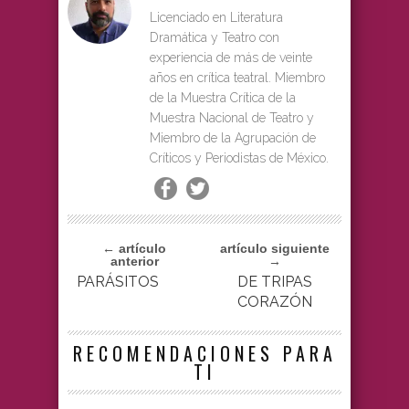
Licenciado en Literatura
Dramática y Teatro con
experiencia de más de veinte
años en crítica teatral. Miembro
de la Muestra Crítica de la
Muestra Nacional de Teatro y
Miembro de la Agrupación de
Críticos y Periodistas de México.
← artículo
artículo siguiente
anterior
→
PARÁSITOS
DE TRIPAS
CORAZÓN
RECOMENDACIONES PARA
TI