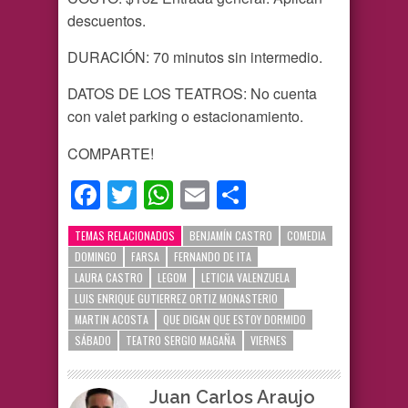
descuentos.
DURACIÓN: 70 minutos sin intermedio.
DATOS DE LOS TEATROS: No cuenta
con valet parking o estacionamiento.
COMPARTE!
Facebook
Twitter
WhatsApp
Email
Compartir
TEMAS RELACIONADOS
BENJAMÍN CASTRO
COMEDIA
DOMINGO
FARSA
FERNANDO DE ITA
LAURA CASTRO
LEGOM
LETICIA VALENZUELA
LUIS ENRIQUE GUTIERREZ ORTIZ MONASTERIO
MARTIN ACOSTA
QUE DIGAN QUE ESTOY DORMIDO
SÁBADO
TEATRO SERGIO MAGAÑA
VIERNES
Juan Carlos Araujo