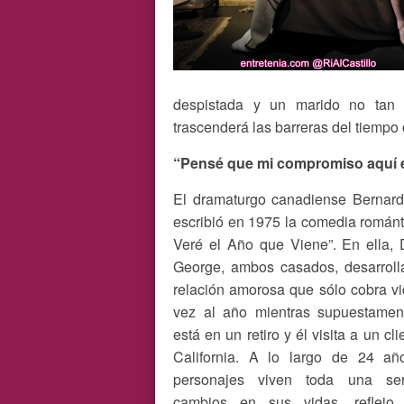
despistada y un marido no tan f
trascenderá las barreras del tiempo 
“Pensé que mi compromiso aquí er
El dramaturgo canadiense Bernard
escribió en 1975 la comedia románt
Veré el Año que Viene”. En ella, 
George, ambos casados, desarroll
relación amorosa que sólo cobra v
vez al año mientras supuestament
está en un retiro y él visita a un cl
California. A lo largo de 24 año
personajes viven toda una se
cambios en sus vidas, reflejo