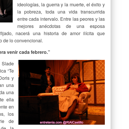
ideologías, la guerra y la muerte, el éxito y
la pobreza, toda una vida transcurrida
entre cada intervalo. Entre las peores y las
mejores anécdotas de una esposa
ijado, nacerá una historia de amor ilícita que
o de lo convencional.
a venir cada febrero.”
 Slade
ica “Te
Doris y
an una
ida una
e ella
iente en
s, los
rie de
 de la