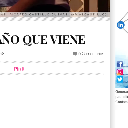
AS: RICARDO CASTILLO CUEVAS (@RIALCASTILLO)
AÑO QUE VIENE
018
0 Comentarios
Pin It
Generam
para dif
p
partir
Contact