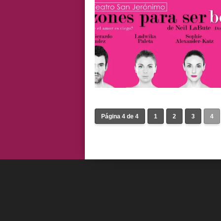
Página 4 de 4
1
2
3
4