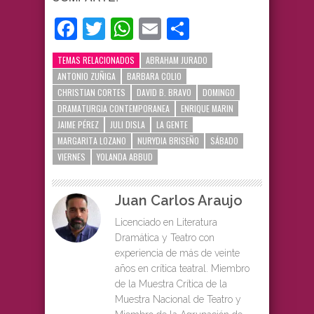
Facebook
Twitter
WhatsApp
Email
Compartir
TEMAS RELACIONADOS
ABRAHAM JURADO
ANTONIO ZUÑIGA
BARBARA COLIO
CHRISTIAN CORTES
DAVID B. BRAVO
DOMINGO
DRAMATURGIA CONTEMPORANEA
ENRIQUE MARIN
JAIME PÉREZ
JULI DISLA
LA GENTE
MARGARITA LOZANO
NURYDIA BRISEÑO
SÁBADO
VIERNES
YOLANDA ABBUD
Juan Carlos Araujo
Licenciado en Literatura
Dramática y Teatro con
experiencia de más de veinte
años en crítica teatral. Miembro
de la Muestra Crítica de la
Muestra Nacional de Teatro y