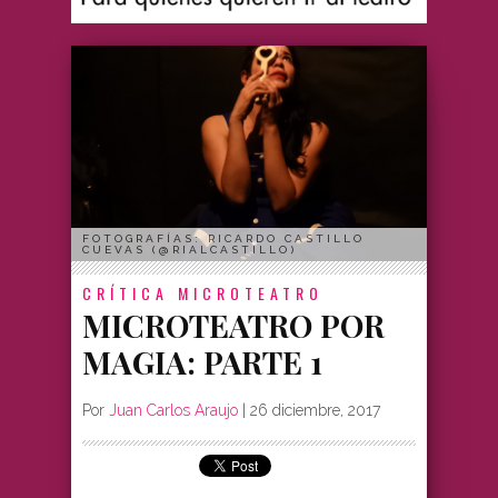
FOTOGRAFÍAS: RICARDO CASTILLO
CUEVAS (@RIALCASTILLO)
CRÍTICA
MICROTEATRO
MICROTEATRO POR
MAGIA: PARTE 1
Por
Juan Carlos Araujo
|
26 diciembre, 2017