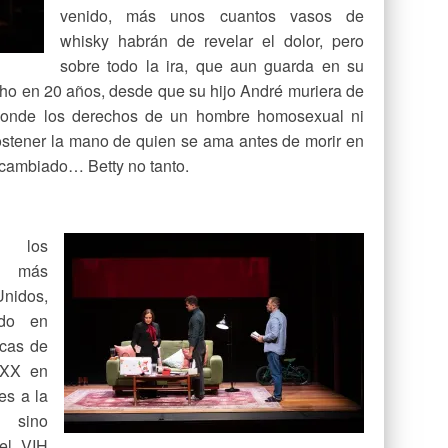
venido, más unos cuantos vasos de
whisky habrán de revelar el dolor, pero
sobre todo la ira, que aun guarda en su
ho en 20 años, desde que su hijo André muriera de
donde los derechos de un hombre homosexual ni
sostener la mano de quien se ama antes de morir en
 cambiado… Betty no tanto.
e los
s más
nidos,
ido en
icas de
 XX en
es a la
sino
el VIH