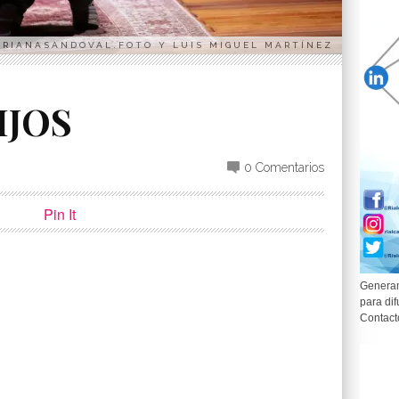
ARIANASANDOVAL.FOTO Y LUIS MIGUEL MARTÍNEZ
IJOS
0 Comentarios
Pin It
Generam
para dif
p
partir
Contact