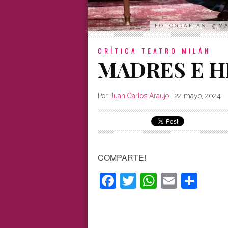
FOTOGRAFÍAS: @M
CRÍTICA
TEATRO MILÁN
MADRES E H
Por
Juan Carlos Araujo
|
22 mayo, 2024
COMPARTE!
Facebook
Twitter
WhatsAp
Email
Com