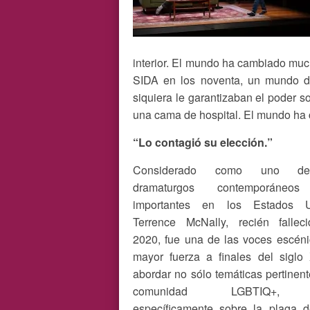
interior. El mundo ha cambiado muc
SIDA en los noventa, un mundo 
siquiera le garantizaban el poder 
una cama de hospital. El mundo ha
“Lo contagió su elección.”
Considerado como uno d
dramaturgos contemporáneo
importantes en los Estados U
Terrence McNally, recién fallec
2020, fue una de las voces escén
mayor fuerza a finales del siglo
abordar no sólo temáticas pertinent
comunidad LGBTIQ+, 
específicamente sobre la plaga d