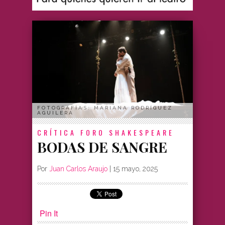
FOTOGRAFÍAS: MARIANA RODRÍGUEZ
AGUILERA
CRÍTICA
FORO SHAKESPEARE
BODAS DE SANGRE
Por
Juan Carlos Araujo
|
15 mayo, 2025
Pin It