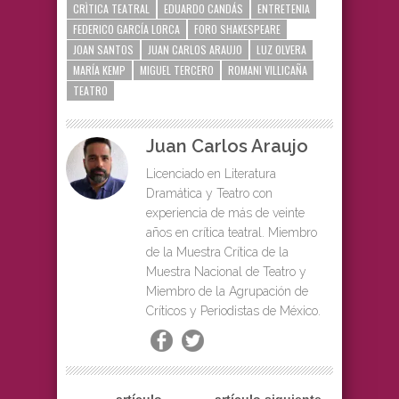
CRÌTICA TEATRAL
EDUARDO CANDÁS
ENTRETENIA
FEDERICO GARCÍA LORCA
FORO SHAKESPEARE
JOAN SANTOS
JUAN CARLOS ARAUJO
LUZ OLVERA
MARÍA KEMP
MIGUEL TERCERO
ROMANI VILLICAÑA
TEATRO
Juan Carlos Araujo
Licenciado en Literatura
Dramática y Teatro con
experiencia de más de veinte
años en crítica teatral. Miembro
de la Muestra Crítica de la
Muestra Nacional de Teatro y
Miembro de la Agrupación de
Críticos y Periodistas de México.