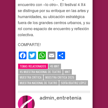
encuentro con «lo otro». El festival 4 X4
se distingue por su enfoque en las artes y
humanidades, su ubicación estratégica
fuera de los grandes centros urbanos, y su
rol como espacio de encuentro y reflexión
colectiva.
COMPARTE!
Facebook
Twitter
WhatsApp
Email
Compartir
TEMAS RELACIONADOS
45 MNT
45 MUESTRA NACIONAL DE TEATRO
MNT
MUESTRA CRÍTICA
MUESTRA CRITICA 2025
MUESTRA NACIONAL DE TEATRO
SOFÍA BEATRIZ LÓPEZ
admin_entretenia