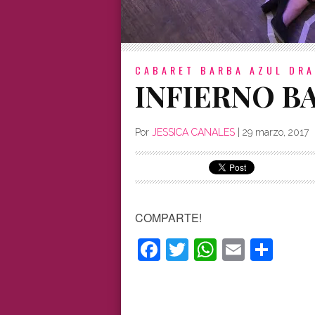
CABARET BARBA AZUL
DRA
INFIERNO B
Por
JESSICA CANALES
|
29 marzo, 2017
COMPARTE!
Facebook
Twitter
WhatsAp
Email
Com