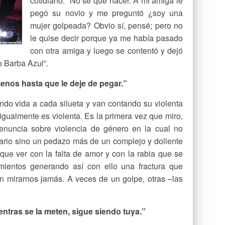
cotidiano: “No sé qué hacer. A mi amiga le
pegó su novio y me preguntó ¿soy una
mujer golpeada? Obvio sí, pensé; pero no
le quise decir porque ya me había pasado
con otra amiga y luego se contentó y dejó
o Barba Azul”.
nos hasta que le deje de pegar.”
ndo vida a cada silueta y van contando su violenta
 igualmente es violenta. Es la primera vez que miro,
enuncia sobre violencia de género en la cual no
mario sino un pedazo más de un complejo y doliente
que ver con la falta de amor y con la rabia que se
ientos generando así con ello una fractura que
in mirarnos jamás. A veces de un golpe, otras –las
ientras se la meten, sigue siendo tuya.”