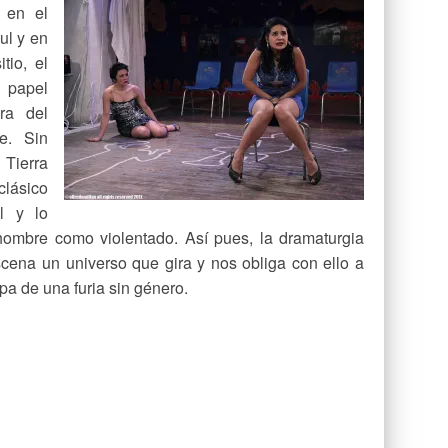
 en el
ul y en
tio, el
 papel
ura del
e. Sin
Tierra
lásico
l y lo
 hombre como violentado. Así pues, la dramaturgia
scena un universo que gira y nos obliga con ello a
a de una furia sin género.