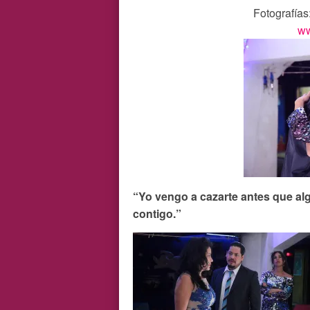
Fotografías
ww
“Yo vengo a cazarte antes que al
contigo.”