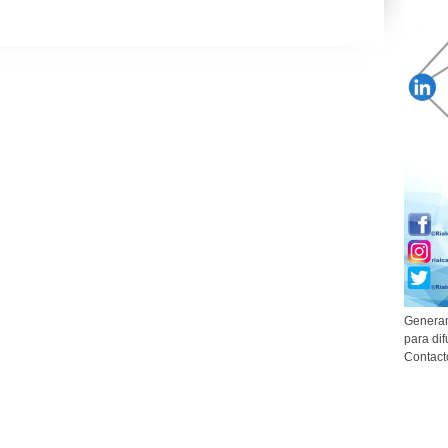
Generam
para dif
Contact