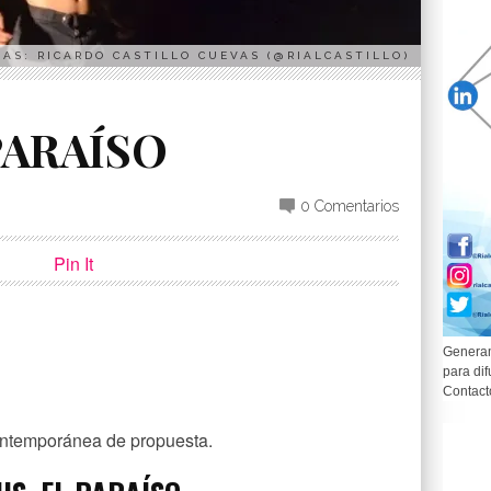
AS: RICARDO CASTILLO CUEVAS (@RIALCASTILLO)
O
PARAÍSO
0 Comentarios
Pin It
Generam
para dif
p
partir
Contact
ontemporánea de propuesta.