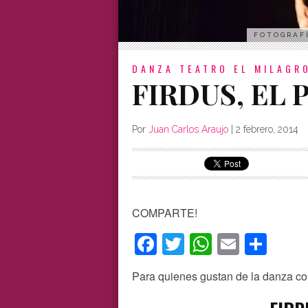
FOTOGRAFÍ
DANZA
TEATRO EL MILAGR
FIRDUS, EL 
Por
Juan Carlos Araujo
|
2 febrero, 2014
COMPARTE!
Facebook
Twitter
WhatsAp
Email
Com
Para quienes gustan de la danza c