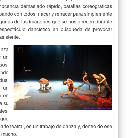
nocencia demasiado rápido, batallas coreográficas
bando con todos, nacer y renacer para simplemente
algunas de las imágenes que se nos ofrecen durante
espectáculo dancístico en búsqueda de provocar
asistente.
anza
n un
sos,
ando
rdus,
 un
a en
a su
les.
que
rle teatral, es un trabajo de danza y, dentro de ese
é mucho.