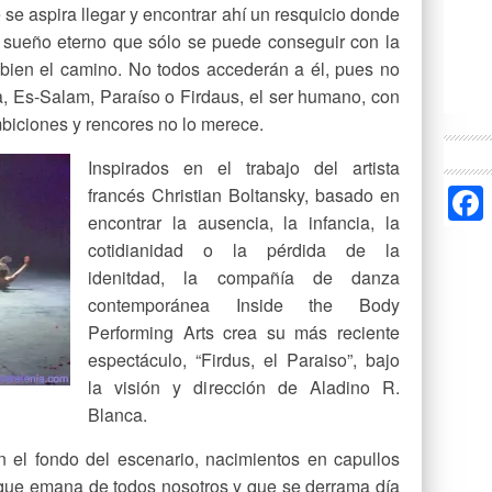
e se aspira llegar y encontrar ahí un resquicio donde
el sueño eterno que sólo se puede conseguir con la
bien el camino. No todos accederán a él, pues no
, Es-Salam, Paraíso o Firdaus, el ser humano, con
mbiciones y rencores no lo merece.
Inspirados en el trabajo del artista
francés Christian Boltansky, basado en
encontrar la ausencia, la infancia, la
cotidianidad o la pérdida de la
idenitdad, la compañía de danza
contemporánea Inside the Body
Performing Arts crea su más reciente
espectáculo, “Firdus, el Paraiso”, bajo
la visión y dirección de Aladino R.
Blanca.
el fondo del escenario, nacimientos en capullos
 que emana de todos nosotros y que se derrama día