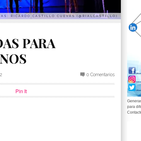
AS: RICARDO CASTILLO CUEVAS (@RIALCASTILLO)
AS PARA
NOS
22
0 Comentarios
Pin It
Generam
para dif
Contact
p
partir