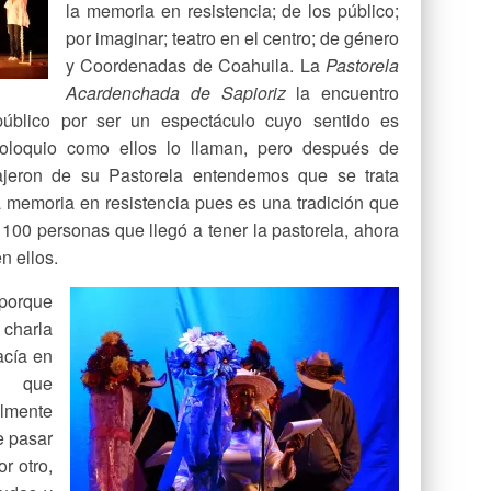
la memoria en resistencia; de los público;
por imaginar; teatro en el centro; de género
y Coordenadas de Coahuila. La
Pastorela
Acardenchada de Sapioriz
la encuentro
úblico por ser un espectáculo cuyo sentido es
oloquio como ellos lo llaman, pero después de
ajeron de su Pastorela entendemos que se trata
a memoria en resistencia pues es una tradición que
100 personas que llegó a tener la pastorela, ahora
n ellos.
porque
 charla
acía en
y que
almente
e pasar
r otro,