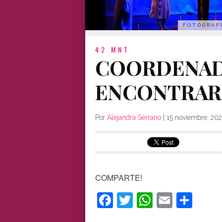
FOTOGRAFÍ
42 MNT
COORDENAD
ENCONTRAR
Por
Alejandra Serrano
|
15 noviembre, 20
COMPARTE!
Facebook
Twitter
WhatsAp
Email
Com