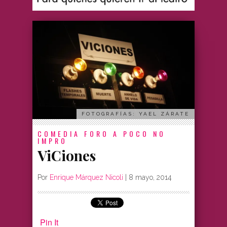
FOTOGRAFÍAS: YAEL ZÁRATE
COMEDIA
FORO A POCO NO
IMPRO
ViCiones
Por
Enrique Márquez Nicoli
|
8 mayo, 2014
Pin It