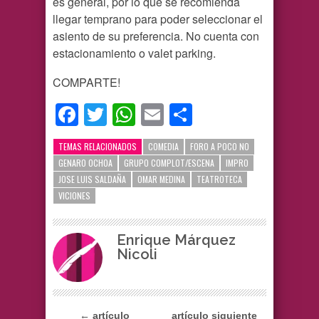
es general, por lo que se recomienda
llegar temprano para poder seleccionar el
asiento de su preferencia. No cuenta con
estacionamiento o valet parking.
COMPARTE!
Facebook
Twitter
WhatsApp
Email
Compartir
TEMAS RELACIONADOS
COMEDIA
FORO A POCO NO
GENARO OCHOA
GRUPO COMPLOT/ESCENA
IMPRO
JOSE LUIS SALDAÑA
OMAR MEDINA
TEATROTECA
VICIONES
Enrique Márquez
Nicoli
← artículo
artículo siguiente