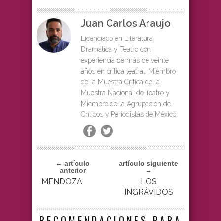
Juan Carlos Araujo
Licenciado en Literatura
Dramática y Teatro con
experiencia de más de veinte
años en crítica teatral. Miembro
de la Muestra Crítica de la
Muestra Nacional de Teatro y
Miembro de la Agrupación de
Críticos y Periodistas de México.
← artículo
artículo siguiente
anterior
→
MENDOZA
LOS
INGRÁVIDOS
RECOMENDACIONES PARA