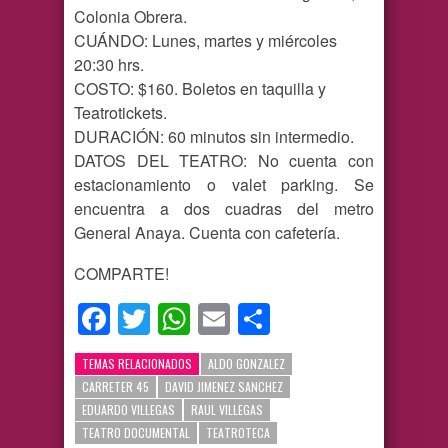
Colonia Obrera.
CUÁNDO: Lunes, martes y miércoles
20:30 hrs.
COSTO: $160. Boletos en taquilla y
Teatrotickets.
DURACIÓN: 60 minutos sin intermedio.
DATOS DEL TEATRO: No cuenta con
estacionamiento o valet parking. Se
encuentra a dos cuadras del metro
General Anaya. Cuenta con cafetería.
COMPARTE!
Facebook
Twitter
WhatsApp
Email
Compartir
TEMAS RELACIONADOS
ALDO GONZALEZ
CARRETER 45
DAVID JIMENEZ SANCHEZ
EDUARDO VILLEGAS
RAUL VILLEGAS
TEATRO DOCUMENTAL
TEATROTECA