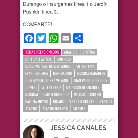
Durango o Insurgentes línea 1 o Jardín
Pushkin línea 3.
COMPARTE!
Facebook
Twitter
WhatsApp
Email
Compartir
TEMAS RELACIONADOS
ANALISIS
CRITICA
CRÌTICA TEATRAL
DOMINGO
EL ÚLTIMO TEATRO DEL MUNDO
ENTRETENIA
EVAN REGUERIA
IKER MADRID
JESSICA CANANLES
JOSE MANUEL LOPEZ VELARDE
JUAN PABLO RUIZ BRIZ
JUEVES
LA TEATRERIA
MAURICIO HERNÁNDEZ
MUSICAL
PABLO RODRÍGEZ
PALOMA CORDERO
PALOMA HOYOS
RICARDO CASTILLO CUEVAS
SÁBADO
TEATRO
TEATRO INFANTIL
VIERNES
JESSICA CANALES