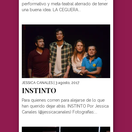
performativo y meta-teatral aterrado de tener
una buena idea. LA CEGUERA...
JESSICA CANALES
| 3 agosto, 2017
INSTINTO
Para quienes corren para alejarse de lo que
han querido dejar atrás. INSTINTO Por Jessica
Canales (@jessicacanales) Fotografías:...