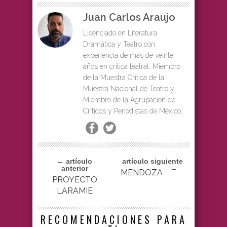
Juan Carlos Araujo
Licenciado en Literatura
Dramática y Teatro con
experiencia de más de veinte
años en crítica teatral. Miembro
de la Muestra Crítica de la
Muestra Nacional de Teatro y
Miembro de la Agrupación de
Críticos y Periodistas de México.
← artículo
artículo siguiente
anterior
→
MENDOZA
PROYECTO
LARAMIE
RECOMENDACIONES PARA