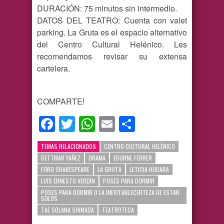
DURACIÓN: 75 minutos sin intermedio.
DATOS DEL TEATRO: Cuenta con valet
parking. La Gruta es el espacio alternativo
del Centro Cultural Helénico. Les
recomendamos revisar su extensa
cartelera.
COMPARTE!
Facebook
Twitter
WhatsApp
Email
Compartir
TEMAS RELACIONADOS
CENTRO CULTURAL HELÉNICO
DETTMAR YAÑEZ
DRAMA
EDURNE FERRER
FORO SHAKESPEARE
LA GRUTA
LETICIA HUIJARA
LUIS ERNESTO VERDÍN
POSES PARA DORMIR
POSES PARA DORMIR O LA INEVITABLECERTEZA DE ESTAR
SOLOS
TAE SOLANA SHIMADA
TEATROTECA