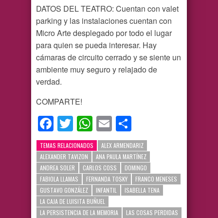
DATOS DEL TEATRO: Cuentan con valet
parking y las instalaciones cuentan con
Micro Arte desplegado por todo el lugar
para quien se pueda interesar. Hay
cámaras de circuito cerrado y se siente un
ambiente muy seguro y relajado de
verdad.
COMPARTE!
Facebook
Twitter
WhatsApp
Email
Compartir
TEMAS RELACIONADOS
ALEX ARMENDARIZ
ALEXANDER TAVIZON
ANA PAULA MARTÍNEZ
ANDREA SOLER
CARLOS COSS
DOMINGO
FABIOLA LLAMAS
FERNANDA TOSKY
FRANCO MENESES
GUSTAVO GONZÁLEZ
INFANTIL
ISABELLA TENA
LA CAJA DE LUISITA BUÑUEL
LA PERSISTENCIA DE LA MEMORIA
LAS COSAS PERDIDAS