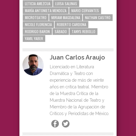
LETICIA AMEZCUA
LUISA SALINAS
MARÍA ANTONIETA MENDOZA
MARIO CERVANTES
MICROTEATRO
MIRIAM MAGDALENA
NATHAN CASTRO
NICOLE FLORENCIA
ROBERTO CARDONA
RODRIGO BARON
SÁBADO
TANYS REBOLLO
YAMIL YABER
Juan Carlos Araujo
Licenciado en Literatura
Dramática y Teatro con
experiencia de más de veinte
años en crítica teatral. Miembro
de la Muestra Crítica de la
Muestra Nacional de Teatro y
Miembro de la Agrupación de
Críticos y Periodistas de México.