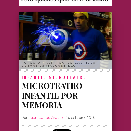
FOTOGRAFÍAS: RICARDO CASTILLO
CUEVAS (@RIALCASTILLO)
INFANTIL
MICROTEATRO
MICROTEATRO
INFANTIL POR
MEMORIA
Por
Juan Carlos Araujo
|
14 octubre, 2016