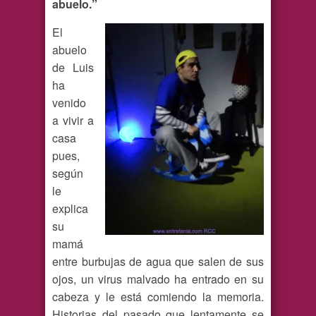
abuelo.”
El
abuelo
de Luis
ha
venido
a vivir a
casa
pues,
según
le
explica
su
mamá
entre burbujas de agua que salen de sus
ojos, un virus malvado ha entrado en su
cabeza y le está comiendo la memoria.
Historias del pasado que lentamente se