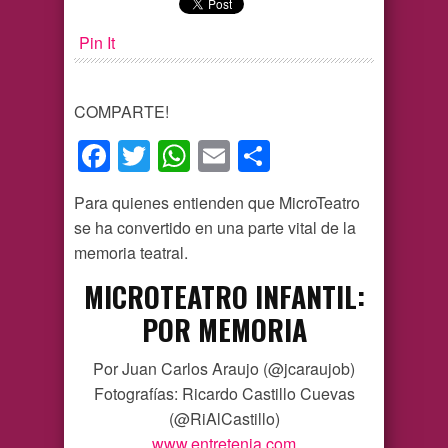
Pin It
COMPARTE!
Facebook
Twitter
WhatsApp
Email
Compartir
Para quienes entienden que MicroTeatro
se ha convertido en una parte vital de la
memoria teatral.
MICROTEATRO INFANTIL:
POR MEMORIA
Por Juan Carlos Araujo (@jcaraujob)
Fotografías: Ricardo Castillo Cuevas
(@RiAlCastillo)
www.entretenia.com