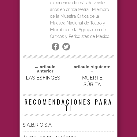
experiencia de más de veinte
años en crítica teatral. Miembro
de la Muestra Crítica de la
Muestra Nacional de Teatro y
Miembro de la Agrupación de
Críticos y Periodistas de México.
← artículo
artículo siguiente
anterior
→
LAS ESFINGES
MUERTE
SÚBITA
RECOMENDACIONES PARA
TI
S.A.B.R.O.S.A.