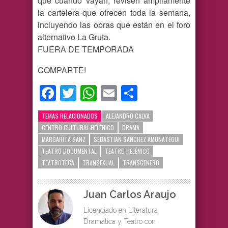
que cuando vayan, revisen ampliamente
la cartelera que ofrecen toda la semana,
incluyendo las obras que están en el foro
alternativo La Gruta.
FUERA DE TEMPORADA
COMPARTE!
Facebook
Twitter
WhatsApp
Email
Compartir
TEMAS RELACIONADOS
ALEJANDRO CALVA
CENTRO CULTURAL HELÉNICO
DRAMA
MARGARITA SANZ
SEBASTIAN SANCHEZ AMUNATEGUI
TEATRO DOCUMENTAL
TEATRO HELÉNICO
TEATROTECA
TRANSEXUAL
TRANSGENERO
Juan Carlos Araujo
Licenciado en Literatura
Dramática y Teatro con