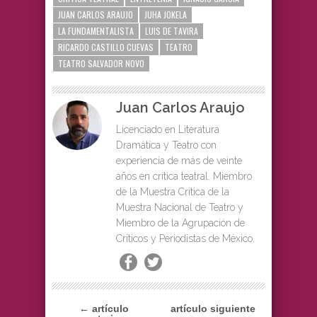
JUAN CARLOS ARAUJO
JUHA JOKELA
LA FUNDAMENTALISTA
LUIS DE TAVIRA
RICARDO CASTILLO CUEVAS
TEATRO
TEATRO SALVADOR NOVO
Juan Carlos Araujo
Licenciado en Literatura
Dramática y Teatro con
experiencia de más de veinte
años en crítica teatral. Miembro
de la Muestra Crítica de la
Muestra Nacional de Teatro y
Miembro de la Agrupación de
Críticos y Periodistas de México.
← artículo
artículo siguiente