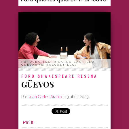
FOTOGRAFÍAS: RICARDO CASTILLO
CUEVAS (@RIALCASTILLO)
FORO SHAKESPEARE
RESEÑA
GÜEVOS
Por
Juan Carlos Araujo
|
13 abril, 2023
Pin It