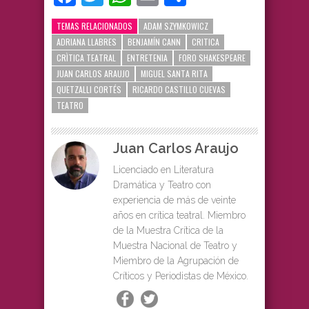
TEMAS RELACIONADOS
ADAM SZYMKOWICZ
ADRIANA LLABRES
BENJAMÍN CANN
CRITICA
CRÌTICA TEATRAL
ENTRETENIA
FORO SHAKESPEARE
JUAN CARLOS ARAUJO
MIGUEL SANTA RITA
QUETZALLI CORTÉS
RICARDO CASTILLO CUEVAS
TEATRO
Juan Carlos Araujo
Licenciado en Literatura
Dramática y Teatro con
experiencia de más de veinte
años en crítica teatral. Miembro
de la Muestra Crítica de la
Muestra Nacional de Teatro y
Miembro de la Agrupación de
Críticos y Periodistas de México.