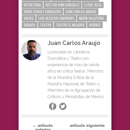
ENTRETENIA
HÉCTOR IVÁN GONZÁLEZ
ITZHEL REZA
JORGE CHAVEZ CABALLERO
JUAN CARLOS ARAUJO
JUEVES
LUIS ALCOCER GUERRERO
MEDÍN VILLATORO.
SÁBADO
TEATRO
TEATRO EL MILAGRO
VIERNES
Juan Carlos Araujo
Licenciado en Literatura
Dramática y Teatro con
experiencia de más de veinte
años en crítica teatral. Miembro
de la Muestra Crítica de la
Muestra Nacional de Teatro y
Miembro de la Agrupación de
Críticos y Periodistas de México.
← artículo
artículo siguiente
anterior
→