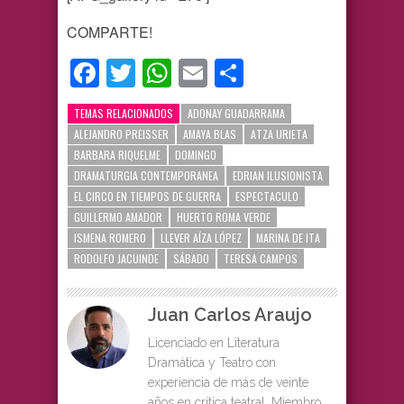
COMPARTE!
Facebook
Twitter
WhatsApp
Email
Compartir
TEMAS RELACIONADOS
ADONAY GUADARRAMA
ALEJANDRO PREISSER
AMAYA BLAS
ATZA URIETA
BARBARA RIQUELME
DOMINGO
DRAMATURGIA CONTEMPORANEA
EDRIAN ILUSIONISTA
EL CIRCO EN TIEMPOS DE GUERRA
ESPECTACULO
GUILLERMO AMADOR
HUERTO ROMA VERDE
ISMENA ROMERO
LLEVER AÍZA LÓPEZ
MARINA DE ITA
RODOLFO JACUINDE
SÁBADO
TERESA CAMPOS
Juan Carlos Araujo
Licenciado en Literatura
Dramática y Teatro con
experiencia de más de veinte
años en crítica teatral. Miembro