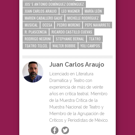
JOS´´E ANTONIO DOMÍNGUEZ DOMÍNGUEZ
JUAN CARLOS ARAUJO
LEO WAGNER
MARÍA LEÓN
MARIEN CABALLERO GALVÉ
MICHELLE RODRÍGUEZ
MUSICAL
OCESA
PEDRO MORENO
PEPE NAVARRETE
R. PLASCENCIA
RICARDO CASTILLO CUEVAS
RODRIGO NEGRINI
STEPHANIE BERNAL
TEATRO
TEATRO TELCEL
WALTER BOBBIE
YOLI CAMPOS
Juan Carlos Araujo
Licenciado en Literatura
Dramática y Teatro con
experiencia de más de veinte
años en crítica teatral. Miembro
de la Muestra Crítica de la
Muestra Nacional de Teatro y
Miembro de la Agrupación de
Críticos y Periodistas de México.