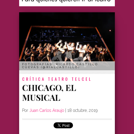
FOTOGRAFÍAS: RICARDO CASTILLO
CUEVAS (@RIALCASTILLO)
CRÍTICA
TEATRO TELCEL
CHICAGO, EL
MUSICAL
Por
Juan Carlos Araujo
|
18 octubre, 2019