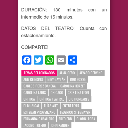
DURACIÓN: 130 minutos con un
intermedio de 15 minutos.
DATOS DEL TEATRO: Cuenta con
estacionamiento.
COMPARTE!
Facebook
Twitter
WhatsApp
Email
Compartir
TEMAS RELACIONADOS
ALMA CERO
ÁLVARO CERVIÑO
ANN REINKING
BIBY GAYTÁN
BOB FOSSE
CARLOS PÉREZ BANEGA
CAROLINA HERZLT
CAROLINA LARIS
CHICAGO
CRISTINA LEÓN
CRITICA
CRÌTICA TEATRAL
DIO HONDARES
EL MUSICAL
ELÍAS AJIT
ENTRETENIA
ESTEBAN PROVENZANO
FEDERICO STEGMAYER
FERNANDA CABALLERO
FRED EBB
GLORIA TOBA
JACOBO TOLEDO
JOHN KANDER