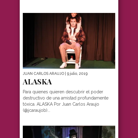
JUAN CARLOS ARAUJO
| 9 julio, 2019
ALASKA
Para quienes quieren descubrir el poder
destructivo de una amistad profundamente
tóxica. ALASKA Por Juan Carlos Araujo
(@jcaraujob)...