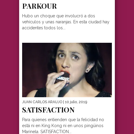
PARKOUR
Hubo un choque que involucró a dos
vehículos y unas naranjas. En esta ciudad hay
accidentes todos los...
JUAN CARLOS ARAUJO
| 10 julio, 2019
SATISFACTION
Para quienes entienden que la felicidad no
está ni en King Kong ni en unos pingüinos
Marinela. SATISFACTION...