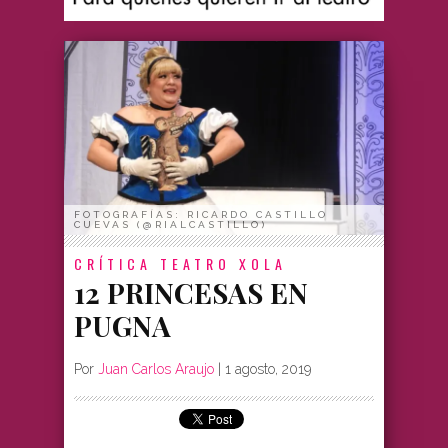
FOTOGRAFÍAS: RICARDO CASTILLO
CUEVAS (@RIALCASTILLO)
CRÍTICA
TEATRO XOLA
12 PRINCESAS EN
PUGNA
Por
Juan Carlos Araujo
|
1 agosto, 2019