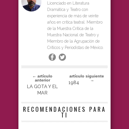
Licenciado en Literatura
Dramática y Teatro con
experiencia de más de veinte
años en crítica teatral. Miembro
de la Muestra Crítica de la
Muestra Nacional de Teatro y
Miembro de la Agrupación de
Críticos y Periodistas de México.
← artículo
artículo siguiente
anterior
→
1984
LA GOTA Y EL
MAR
RECOMENDACIONES PARA
TI