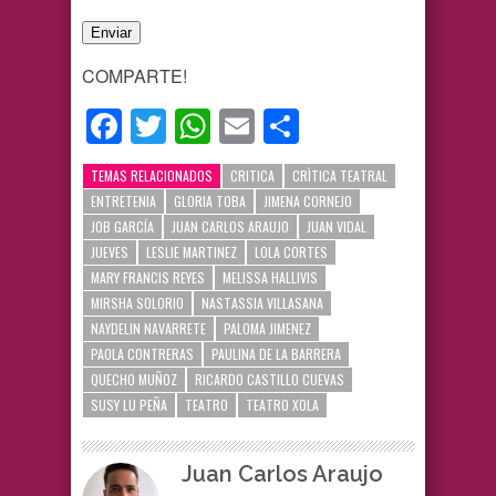
Enviar
COMPARTE!
Facebook
Twitter
WhatsApp
Email
Compartir
TEMAS RELACIONADOS
CRITICA
CRÌTICA TEATRAL
ENTRETENIA
GLORIA TOBA
JIMENA CORNEJO
JOB GARCÍA
JUAN CARLOS ARAUJO
JUAN VIDAL
JUEVES
LESLIE MARTINEZ
LOLA CORTES
MARY FRANCIS REYES
MELISSA HALLIVIS
MIRSHA SOLORIO
NASTASSIA VILLASANA
NAYDELIN NAVARRETE
PALOMA JIMENEZ
PAOLA CONTRERAS
PAULINA DE LA BARRERA
QUECHO MUÑOZ
RICARDO CASTILLO CUEVAS
SUSY LU PEÑA
TEATRO
TEATRO XOLA
Juan Carlos Araujo