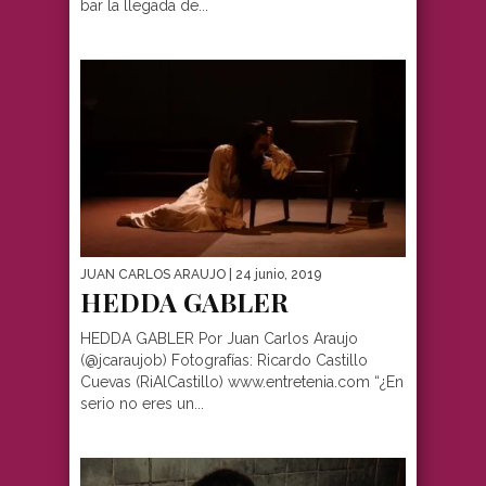
bar la llegada de...
JUAN CARLOS ARAUJO
| 24 junio, 2019
HEDDA GABLER
HEDDA GABLER Por Juan Carlos Araujo
(@jcaraujob) Fotografías: Ricardo Castillo
Cuevas (RiAlCastillo) www.entretenia.com “¿En
serio no eres un...