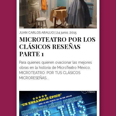
JUAN CARLOS ARAUJO
| 24 junio, 2015
MICROTEATRO POR LOS
CLÁSICOS RESEÑAS
PARTE 1
Para quienes quieren ovacionar las mejores
obras en la historia de MicroTeatro México.
MICROTEATRO: POR TUS CLÁSICOS
MICRORESEÑAS...