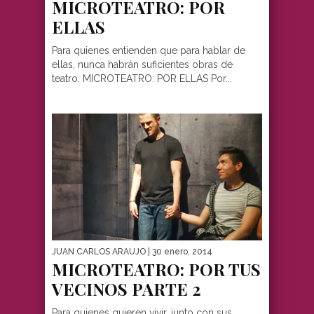
MICROTEATRO: POR
ELLAS
Para quienes entienden que para hablar de
ellas, nunca habrán suficientes obras de
teatro. MICROTEATRO: POR ELLAS Por...
JUAN CARLOS ARAUJO
| 30 enero, 2014
MICROTEATRO: POR TUS
VECINOS PARTE 2
Para quienes quieren vivir, junto con sus