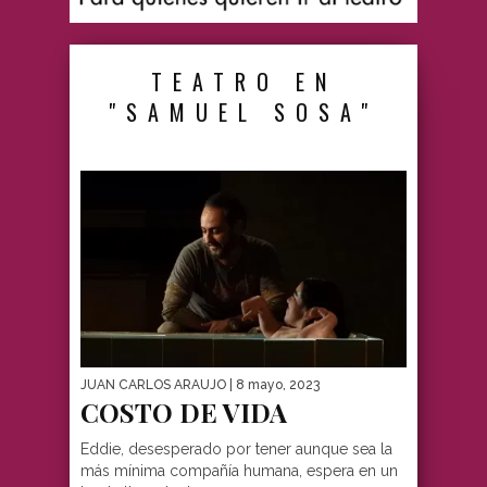
TEATRO EN
"SAMUEL SOSA"
JUAN CARLOS ARAUJO
| 8 mayo, 2023
COSTO DE VIDA
Eddie, desesperado por tener aunque sea la
más mínima compañía humana, espera en un