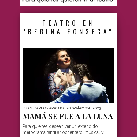
TEATRO EN
"REGINA FONSECA"
JUAN CARLOS ARAUJO
| 28 noviembre, 2023
MAMÁ SE FUE A LA LUNA
Para quienes desean ver un extendido
melodrama familiar ochentero, musical y