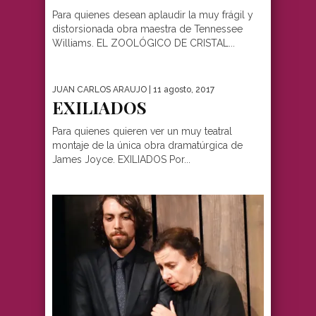
Para quienes desean aplaudir la muy frágil y
distorsionada obra maestra de Tennessee
Williams. EL ZOOLÓGICO DE CRISTAL...
JUAN CARLOS ARAUJO
| 11 agosto, 2017
EXILIADOS
Para quienes quieren ver un muy teatral
montaje de la única obra dramatúrgica de
James Joyce. EXILIADOS Por...