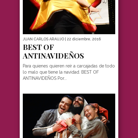
JUAN CARLOS ARAUJO
| 22 diciembre, 2016
BEST OF
ANTINAVIDEÑOS
Para quienes quieren reír a carcajadas de todo
lo malo que tiene la navidad. BEST OF
ANTINAVIDEÑOS Por...