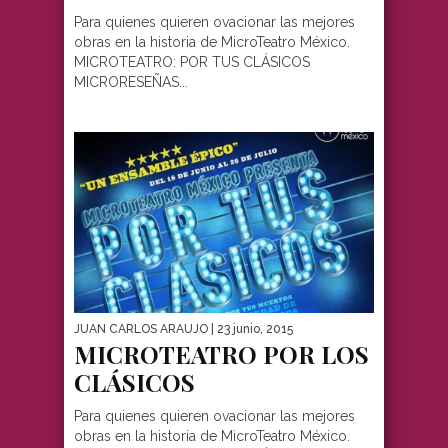
Para quienes quieren ovacionar las mejores
obras en la historia de MicroTeatro México.
MICROTEATRO: POR TUS CLÁSICOS
MICRORESEÑAS...
JUAN CARLOS ARAUJO
| 23 junio, 2015
MICROTEATRO POR LOS
CLÁSICOS
Para quienes quieren ovacionar las mejores
obras en la historia de MicroTeatro México.