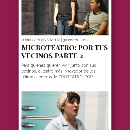
JUAN CARLOS ARAUJO
| 30 enero, 2014
MICROTEATRO: POR TUS
VECINOS PARTE 2
Para quienes quieren vivir, junto con sus
vecinos, el teatro más innovador de los
últimos tiempos. MICROTEATRO: POR...