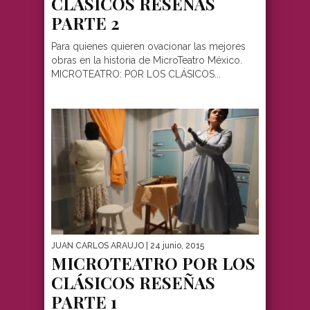
CLÁSICOS RESEÑAS
PARTE 2
Para quienes quieren ovacionar las mejores
obras en la historia de MicroTeatro México.
MICROTEATRO: POR LOS CLÁSICOS...
JUAN CARLOS ARAUJO
| 24 junio, 2015
MICROTEATRO POR LOS
CLÁSICOS RESEÑAS
PARTE 1