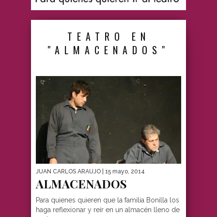
TEATRO EN
"ALMACENADOS"
JUAN CARLOS ARAUJO
| 15 mayo, 2014
ALMACENADOS
Para quienes quieren que la familia Bonilla los
haga reflexionar y reír en un almacén lleno de