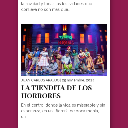
la navidad y todas las festividades que
conlleva no son más que...
JUAN CARLOS ARAUJO
| 29 noviembre, 2024
LA TIENDITA DE LOS
HORRORES
En el centro, donde la vida es miserable y sin
esperanza, en una florería de poca monta,
un...