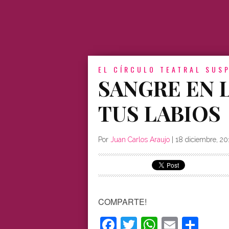
EL CÍRCULO TEATRAL
SUS
SANGRE EN 
TUS LABIOS
Por
Juan Carlos Araujo
|
18 diciembre, 20
COMPARTE!
Facebook
Twitter
WhatsAp
Email
Com