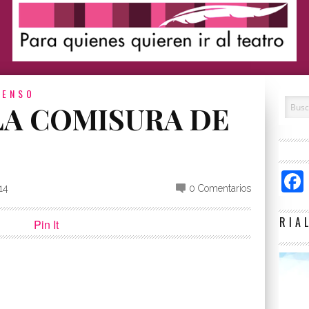
PENSO
LA COMISURA DE
14
0 Comentarios
RIA
Pin It
p
partir