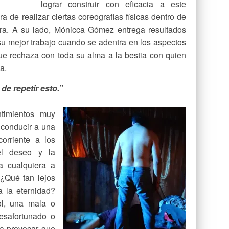
lograr construir con eficacia a este
a de realizar ciertas coreografías físicas dentro de
bra. A su lado, Mónicca Gómez entrega resultados
su mejor trabajo cuando se adentra en los aspectos
ue rechaza con toda su alma a la bestia con quien
a.
de repetir esto.”
timientos muy
conducir a una
orriente a los
el deseo y la
a cualquiera a
¿Qué tan lejos
 la eternidad?
ol, una mala o
desafortunado o
a provocar que