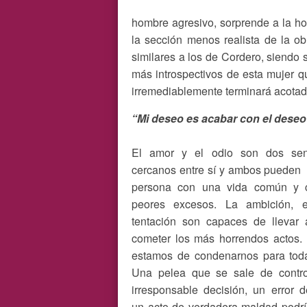
hombre agresivo, sorprende a la hor
la sección menos realista de la o
similares a los de Cordero, siendo 
más introspectivos de esta mujer q
irremediablemente terminará acotad
“Mi deseo es acabar con el deseo 
El amor y el odio son dos sen
cercanos entre sí y ambos pueden 
persona con una vida común y c
peores excesos. La ambición, 
tentación son capaces de llevar 
cometer los más horrendos actos. 
estamos de condenarnos para toda
Una pelea que se sale de contr
irresponsable decisión, un error 
un acto de verdadera maldad podrí