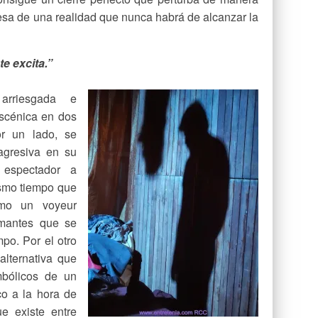
esa de una realidad que nunca habrá de alcanzar la
te excita.”
arriesgada e
 escénica en dos
or un lado, se
 agresiva en su
 espectador a
ismo tiempo que
omo un voyeur
amantes que se
po. Por el otro
alternativa que
mbólicos de un
co a la hora de
e existe entre