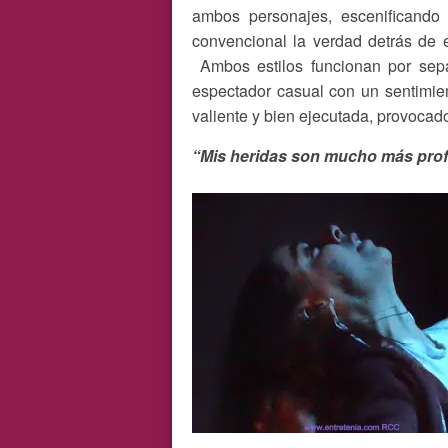
ambos personajes, escenificand
convencional la verdad detrás de 
Ambos estilos funcionan por separ
espectador casual con un sentimie
valiente y bien ejecutada, provocado
“Mis heridas son mucho más prof