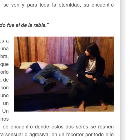
 se ven y para toda la eternidad, su encuentro
o fue el de la rabia.”
os a
una
bra,
 que
orio
a de
 con
 uno
y un
. Un
rros
o de encuentro donde estos dos seres se reúnen
a sensual o agresiva, en un recorrer por todo ello