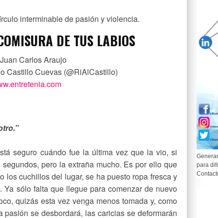
rculo interminable de pasión y violencia.
COMISURA DE TUS LABIOS
 Juan Carlos Araujo
do Castillo Cuevas (@RiAlCastillo)
w.entretenia.com
otro.”
está seguro cuándo fue la última vez que la vio, si
Generam
segundos, pero la extraña mucho. Es por ello que
para dif
Contact
 los cuchillos del lugar, se ha puesto ropa fresca y
. Ya sólo falta que llegue para comenzar de nuevo
 poco, quizás esta vez venga menos tomada y, como
a pasión se desbordará, las caricias se deformarán