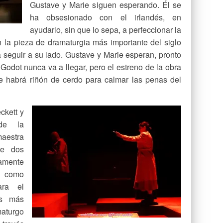
Gustave y Marie siguen esperando. Él se
ha obsesionado con el irlandés, en
ayudarlo, sin que lo sepa, a perfeccionar la
n la pieza de dramaturgia más importante del siglo
a seguir a su lado. Gustave y Marie esperan, pronto
 Godot nunca va a llegar, pero el estreno de la obra
 habrá riñón de cerdo para calmar las penas del
ckett y
 de la
estra
e dos
amente
a como
ara el
os más
maturgo