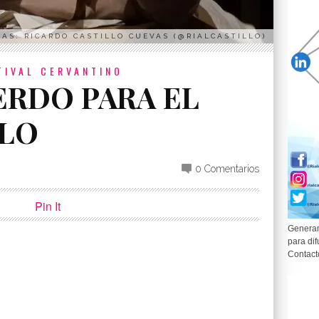
AS: RICARDO CASTILLO CUEVAS (@RIALCASTILLO)
TIVAL CERVANTINO
ERDO PARA EL
LO
0 Comentarios
Pin It
Generam
para dif
Contact
p
partir