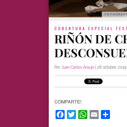
FOTOGRAFÍ
COBERTURA ESPECIAL
FES
RIÑÓN DE C
DESCONSUE
Por
Juan Carlos Araujo
|
26 octubre, 2019
COMPARTE!
Facebook
Twitter
WhatsAp
Email
Com