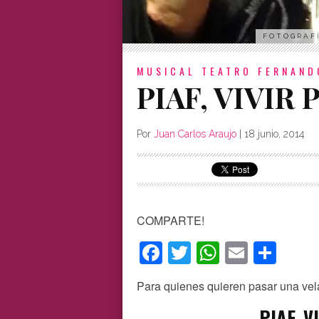
FOTOGRAFÍ
MUSICAL
TEATRO FERNAND
PIAF, VIVIR
Por
Juan Carlos Araujo
|
18 junio, 2014
COMPARTE!
Facebook
Twitter
WhatsAp
Email
Com
Para quienes quieren pasar una vela
PIAF, V