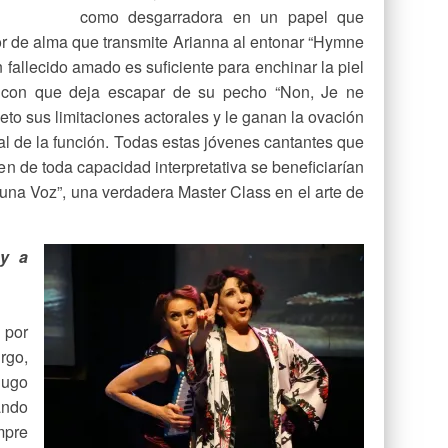
como desgarradora en un papel que
or de alma que transmite Arianna al entonar “Hymne
 fallecido amado es suficiente para enchinar la piel
 con que deja escapar de su pecho “Non, Je ne
o sus limitaciones actorales y le ganan la ovación
inal de la función. Todas estas jóvenes cantantes que
en de toda capacidad interpretativa se beneficiarían
 una Voz”, una verdadera Master Class en el arte de
oy a
 por
rgo,
Hugo
ando
mpre