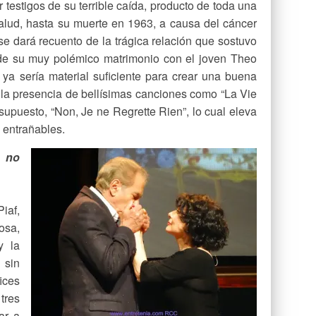
 testigos de su terrible caída, producto de toda una
alud, hasta su muerte en 1963, a causa del cáncer
 se dará recuento de la trágica relación que sostuvo
de su muy polémico matrimonio con el joven Theo
ya sería material suficiente para crear una buena
 la presencia de bellísimas canciones como “La Vie
supuesto, “Non, Je ne Regrette Rien”, lo cual eleva
 entrañables.
o no
iaf,
osa,
y la
 sin
fices
tres
ar a