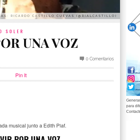
AS: RICARDO CASTILLO CUEVAS (@RIALCASTILLO)
O SOLER
 POR UNA VOZ
0 Comentarios
Pin It
Generam
para dif
p
partir
Contact
da musical junto a Edith Piaf.
IVIR POR UNA VOZ