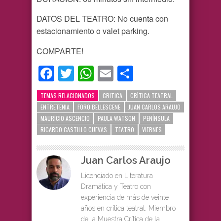
DATOS DEL TEATRO: No cuenta con
estacionamiento o valet parking.
COMPARTE!
Facebook
Twitter
WhatsApp
Email
Compartir
TEMAS RELACIONADOS
CRITICA
CRÌTICA TEATRAL
ENTRETENIA
FORO BELLESCENE
JUAN CARLOS ARAUJO
MAURICIO ASCENCIO
PAULA WATSON
PENÍNSULA
RICARDO CASTILLO CUEVAS
TEATRO
VIERNES
Juan Carlos Araujo
Licenciado en Literatura
Dramática y Teatro con
experiencia de más de veinte
años en crítica teatral. Miembro
de la Muestra Crítica de la