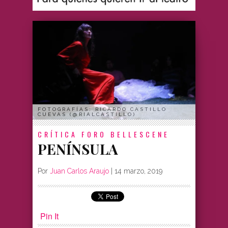
FOTOGRAFÍAS: RICARDO CASTILLO
CUEVAS (@RIALCASTILLO)
CRÍTICA
FORO BELLESCENE
PENÍNSULA
Por
Juan Carlos Araujo
|
14 marzo, 2019
Pin It