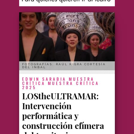
FOTOGRAFÍAS: RAÚL KIGRA CORTESÍA
DEL INBAL
EDWIN SARABIA
MUESTRA
CRÍTICA
MUESTRA CRÍTICA
2025
LOStheULTRAMAR:
Intervención
performática y
construcción efímera