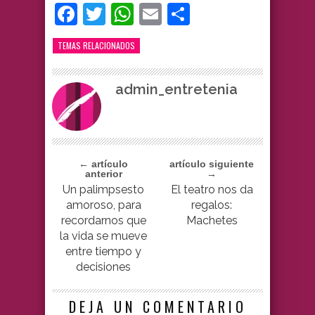
Facebook
Twitter
WhatsApp
Email
Compartir
TEMAS RELACIONADOS
admin_entretenia
← artículo
artículo siguiente
anterior
→
Un palimpsesto
El teatro nos da
amoroso, para
regalos:
recordarnos que
Machetes
la vida se mueve
entre tiempo y
decisiones
DEJA UN COMENTARIO