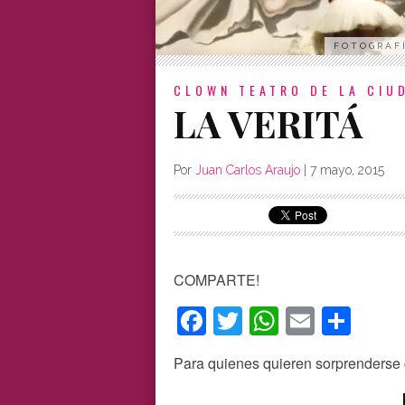
FOTOGRAFÍ
CLOWN
TEATRO DE LA CIU
LA VERITÁ
Por
Juan Carlos Araujo
|
7 mayo, 2015
COMPARTE!
Facebook
Twitter
WhatsAp
Email
Com
Para quienes quieren sorprenderse c