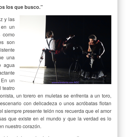
yos los que busco.”
z y las
 en un
s como
es son
istente
ue una
e agua
tante
. En un
 teatro
nista, un torero en muletas se enfrenta a un toro,
l escenario con delicadeza o unos acróbatas flotan
e el siempre presente telón nos recuerda que el amor
as que existe en el mundo y que la verdad es lo
en nuestro corazón.