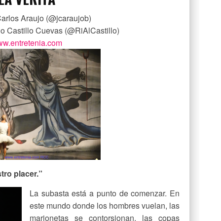
arlos Araujo (@jcaraujob)
do Castillo Cuevas (@RiAlCastillo)
w.entretenia.com
tro placer.”
La subasta está a punto de comenzar. En
este mundo donde los hombres vuelan, las
marionetas se contorsionan, las copas