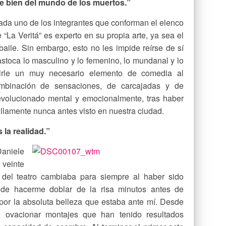
ue bien del mundo de los muertos.”
da uno de los integrantes que conforman el elenco
 “La Veritá” es experto en su propia arte, ya sea el
 baile. Sin embargo, esto no les impide reírse de sí
stoca lo masculino y lo femenino, lo mundanal y lo
mirle un muy necesario elemento de comedia al
ombinación de sensaciones, de carcajadas y de
revolucionado mental y emocionalmente, tras haber
illamente nunca antes visto en nuestra ciudad.
 la realidad.”
Daniele
 veinte
 del teatro cambiaba para siempre al haber sido
de hacerme doblar de la risa minutos antes de
o por la absoluta belleza que estaba ante mí. Desde
e ovacionar montajes que han tenido resultados