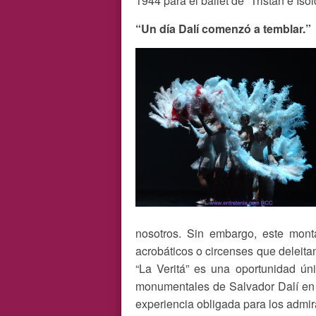
1944 para el ballet de “Tristán e Is
“Un día Dalí comenzó a temblar.”
nosotros. Sin embargo, este mo
acrobáticos o circenses que deleitan
“La Veritá” es una oportunidad ún
monumentales de Salvador Dalí en t
experiencia obligada para los admira