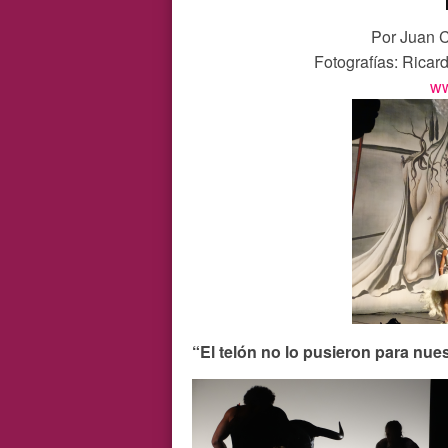
Por Juan C
Fotografías: Ricar
ww
“El telón no lo pusieron para nues