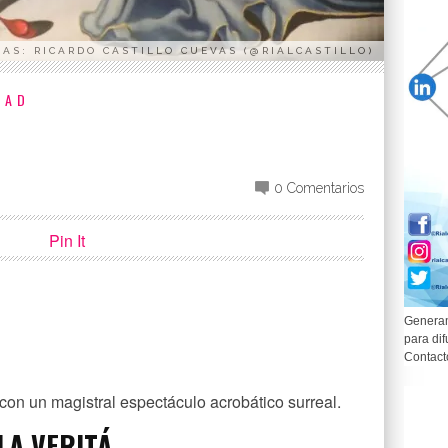
AS: RICARDO CASTILLO CUEVAS (@RIALCASTILLO)
DAD
0 Comentarios
Pin It
Generam
para dif
p
partir
Contact
on un magistral espectáculo acrobático surreal.
LA VERITÁ