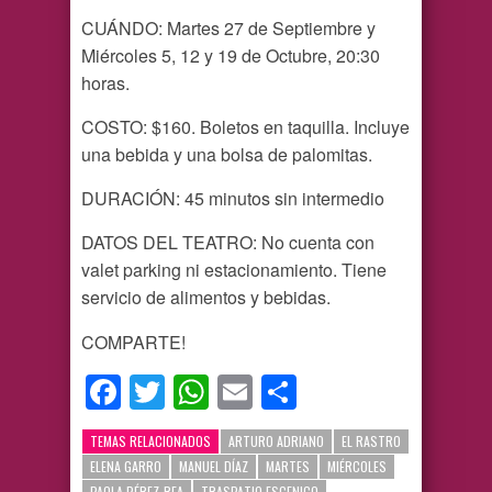
CUÁNDO: Martes 27 de Septiembre y
Miércoles 5, 12 y 19 de Octubre, 20:30
horas.
COSTO: $160. Boletos en taquilla. Incluye
una bebida y una bolsa de palomitas.
DURACIÓN: 45 minutos sin intermedio
DATOS DEL TEATRO: No cuenta con
valet parking ni estacionamiento. Tiene
servicio de alimentos y bebidas.
COMPARTE!
Facebook
Twitter
WhatsApp
Email
Compartir
TEMAS RELACIONADOS
ARTURO ADRIANO
EL RASTRO
ELENA GARRO
MANUEL DÍAZ
MARTES
MIÉRCOLES
PAOLA PÉREZ-REA
TRASPATIO ESCENICO