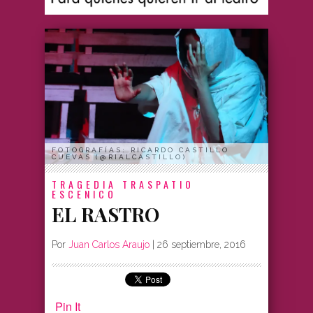
FOTOGRAFÍAS: RICARDO CASTILLO
CUEVAS (@RIALCASTILLO)
TRAGEDIA
TRASPATIO
ESCENICO
EL RASTRO
Por
Juan Carlos Araujo
|
26 septiembre, 2016
Pin It