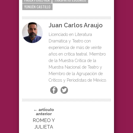
YUNUÉN CASTILLO
Juan Carlos Araujo
Licenciado en Literatura
Dramática y Teatro con
experiencia de más de veinte
años en crítica teatral. Miembro
de la Muestra Crítica de la
Muestra Nacional de Teatro y
Miembro de la Agrupación de
Críticos y Periodistas de México.
← artículo
anterior
ROMEO Y
JULIETA