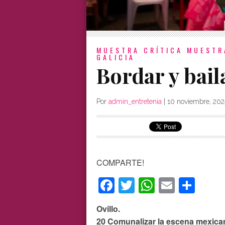
MUESTRA CRÍTICA
MUESTR
GALICIA
Bordar y bail
Por
admin_entretenia
|
10 noviembre, 202
COMPARTE!
Facebook
Twitter
WhatsAp
Email
Com
Ovillo.
20 Comunalizar la escena mexica