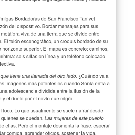
ormigas Bordadoras de San Francisco Tanivet
azón del dispositivo. Bordar mensajes para sus
 metáfora viva de una tierra que se divide entre
 El telón escenográfico, un croquis bordado de su
horizonte superior. El mapa es concreto: caminos,
ínima: seis sillas en línea y un teléfono colocado
lectiva.
que tiene una llamada del otro lado.
¿Cuándo va a
las imágenes más potentes es cuando Sonia entra a
na adolescencia dividida entre la ilusión de la
e y el duelo por el novio que migró.
 foco. Lo que usualmente se suele narrar desde
e quienes se quedan.
Las mujeres de este pueblo
de ellas. Pero el montaje desmonta la frase: esperar
dar comida, aprender oficios, sostener la vida.