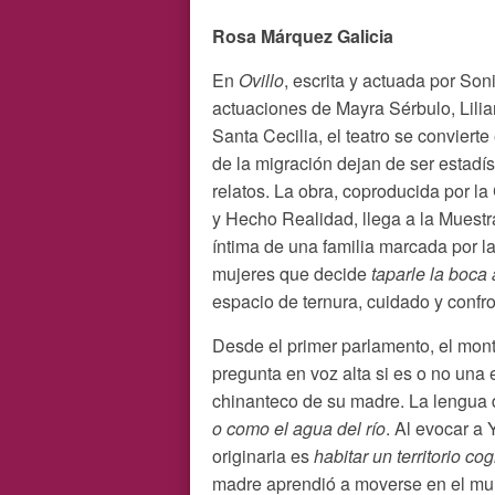
Rosa Márquez Galicia
En
Ovillo
, escrita y actuada por Son
actuaciones de Mayra Sérbulo, Lilia
Santa Cecilia, el teatro se conviert
de la migración dejan de ser estadís
relatos. La obra, coproducida por l
y Hecho Realidad, llega a la Muest
íntima de una familia marcada por l
mujeres que decide
taparle la boca 
espacio de ternura, cuidado y confr
Desde el primer parlamento, el monta
pregunta en voz alta si es o no una e
chinanteco de su madre. La lengua 
o como el agua del río
. Al evocar a
originaria es
habitar un territorio co
madre aprendió a moverse en el mun