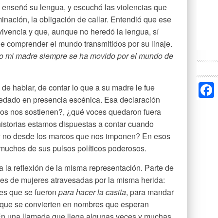
 enseñó su lengua, y escuchó las violencias que
minación, la obligación de callar. Entendió que ese
vivencia y que, aunque no heredó la lengua, sí
de comprender el mundo transmitidos por su linaje.
so mi madre siempre se ha movido por el mundo de
de hablar, de contar lo que a su madre le fue
redado en presencia escénica. Esa declaración
ncios nos sostienen?, ¿qué voces quedaron fuera
istorias estamos dispuestas a contar cuando
 y no desde los marcos que nos imponen? En esos
muchos de sus pulsos políticos poderosos.
 la reflexión de la misma representación. Parte de
ces de mujeres atravesadas por la misma herida:
es que se fueron
para hacer la casita
, para mandar
y que se convierten en nombres que esperan
En una llamada que llega algunas veces y muchas