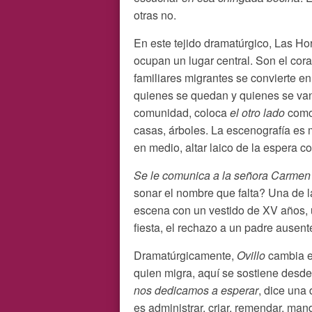
otras no.
En este tejido dramatúrgico, Las H
ocupan un lugar central. Son el cor
familiares migrantes se convierte en
quienes se quedan y quienes se van.
comunidad, coloca
el otro lado
como 
casas, árboles. La escenografía es m
en medio, altar laico de la espera co
Se le comunica a la señora Carmen 
sonar el nombre que falta? Una de 
escena con un vestido de XV años, u
fiesta, el rechazo a un padre ausent
Dramatúrgicamente,
Ovillo
cambia el
quien migra, aquí se sostiene desd
nos dedicamos a esperar
, dice una 
es administrar, criar, remendar, man