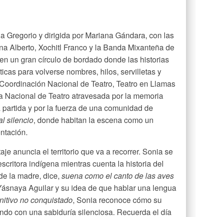
ia Gregorio y dirigida por Mariana Gándara, con las
na Alberto, Xochitl Franco y la Banda Mixanteña de
e en un gran círculo de bordado donde las historias
ticas para volverse nombres, hilos, servilletas y
a Coordinación Nacional de Teatro, Teatro en Llamas
ra Nacional de Teatro atravesada por la memoria
a partida y por la fuerza de una comunidad de
al silencio
, donde habitan la escena como un
ontación.
je anuncia el territorio que va a recorrer. Sonia se
scritora indígena mientras cuenta la historia del
de la madre, dice,
suena como el canto de las aves
 Yásnaya Aguilar y su idea de que hablar una lengua
gnitivo no conquistado
, Sonia reconoce cómo su
do con una sabiduría silenciosa. Recuerda el día