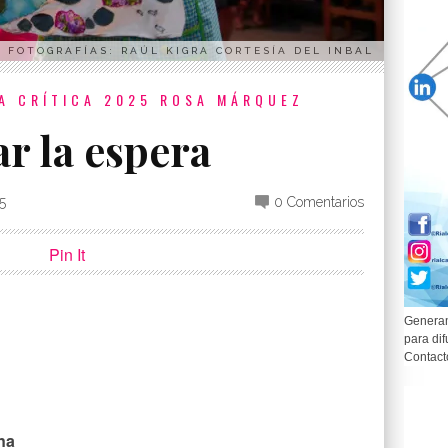
FOTOGRAFÍAS: RAÚL KIGRA CORTESÍA DEL INBAL
A CRÍTICA 2025
ROSA MÁRQUEZ
ar la espera
5
0 Comentarios
Pin It
Generam
para dif
p
partir
Contact
na