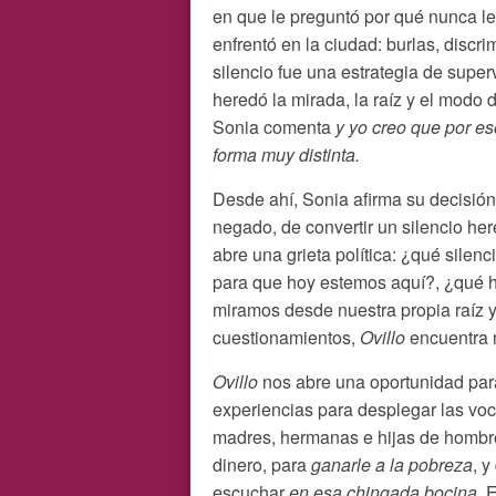
en que le preguntó por qué nunca le
enfrentó en la ciudad: burlas, discri
silencio fue una estrategia de super
heredó la mirada, la raíz y el modo 
Sonia comenta
y yo creo que por e
forma muy distinta.
Desde ahí, Sonia afirma su decisión 
negado, de convertir un silencio he
abre una grieta política: ¿qué sile
para que hoy estemos aquí?, ¿qué h
miramos desde nuestra propia raíz
cuestionamientos,
Ovillo
encuentra 
Ovillo
nos abre una oportunidad para
experiencias para desplegar las vo
madres, hermanas e hijas de hombr
dinero, para
ganarle a la pobreza
, 
escuchar
en esa chingada bocina
. 