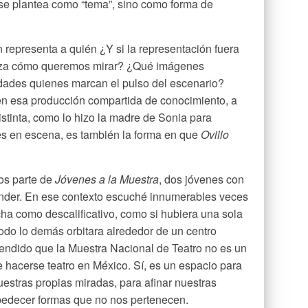
se plantea como “tema”, sino como forma de
 representa a quién ¿Y si la representación fuera
niza cómo queremos mirar? ¿Qué imágenes
ades quienes marcan el pulso del escenario?
en esa producción compartida de conocimiento, a
stinta, como lo hizo la madre de Sonia para
es en escena, es también la forma en que
Ovillo
os parte de
Jóvenes a la Muestra
, dos jóvenes con
ender. En ese contexto escuché innumerables veces
icha como descalificativo, como si hubiera una sola
todo lo demás orbitara alrededor de un centro
tendido que la Muestra Nacional de Teatro no es un
 hacerse teatro en México. Sí, es un espacio para
uestras propias miradas, para afinar nuestras
obedecer formas que no nos pertenecen.