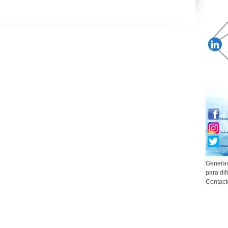
Generam
para dif
Contact