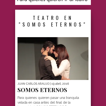
TEATRO EN
"SOMOS ETERNOS"
JUAN CARLOS ARAUJO
| 19 abril, 2016
SOMOS ETERNOS
Para quienes quieren pasar una tranquila
velada en casa antes del final de la