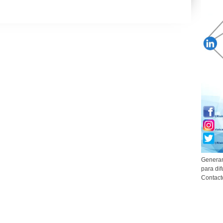
Generam
para dif
Contact