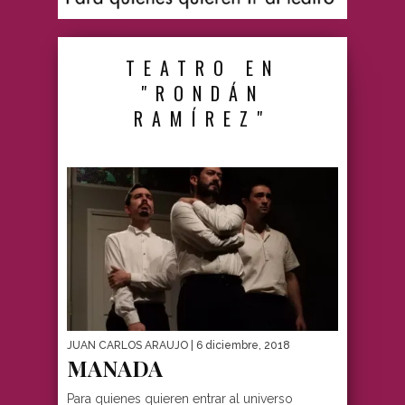
TEATRO EN
"RONDÁN
RAMÍREZ"
JUAN CARLOS ARAUJO
| 6 diciembre, 2018
MANADA
Para quienes quieren entrar al universo