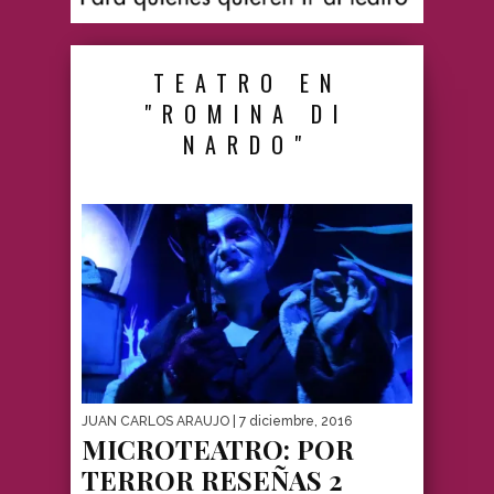
TEATRO EN
"ROMINA DI
NARDO"
JUAN CARLOS ARAUJO
| 7 diciembre, 2016
MICROTEATRO: POR
TERROR RESEÑAS 2