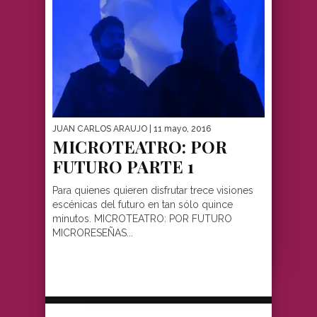
JUAN CARLOS ARAUJO
| 11 mayo, 2016
MICROTEATRO: POR
FUTURO PARTE 1
Para quienes quieren disfrutar trece visiones
escénicas del futuro en tan sólo quince
minutos. MICROTEATRO: POR FUTURO
MICRORESEÑAS...