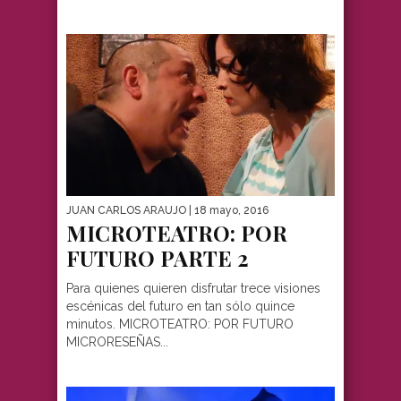
JUAN CARLOS ARAUJO
| 18 mayo, 2016
MICROTEATRO: POR
FUTURO PARTE 2
Para quienes quieren disfrutar trece visiones
escénicas del futuro en tan sólo quince
minutos. MICROTEATRO: POR FUTURO
MICRORESEÑAS...