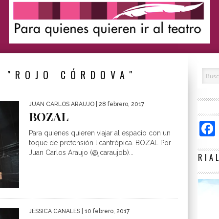
 "ROJO CÓRDOVA"
JUAN CARLOS ARAUJO
| 28 febrero, 2017
BOZAL
Para quienes quieren viajar al espacio con un
toque de pretensión licantrópica. BOZAL Por
Juan Carlos Araujo (@jcaraujob)...
RIA
JESSICA CANALES
| 10 febrero, 2017