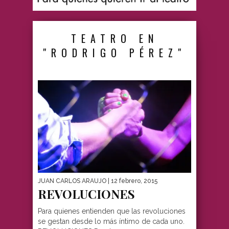
TEATRO EN
"RODRIGO PÉREZ"
JUAN CARLOS ARAUJO
| 12 febrero, 2015
REVOLUCIONES
Para quienes entienden que las revoluciones
se gestan desde lo más íntimo de cada uno.