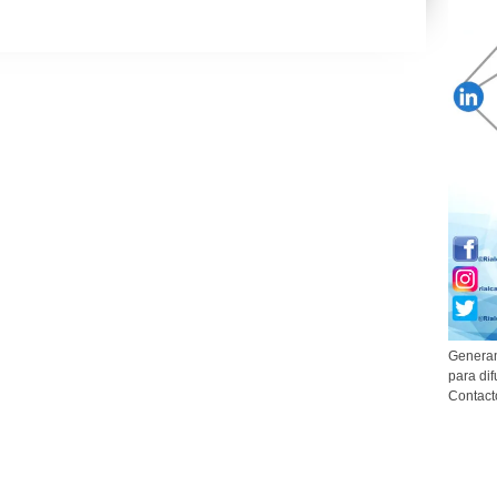
Generam
para dif
Contact