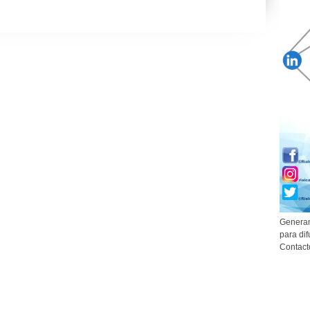
Generam
para dif
Contact